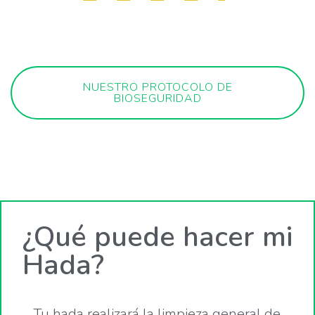
Para estar activas las hadas deben mantener
una calificación de los usuarios de 4.5/5
NUESTRO PROTOCOLO DE
BIOSEGURIDAD
¿Qué
puede hacer
mi
Hada?
Tu hada realizará la limpieza general de