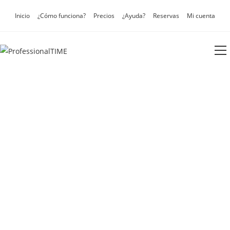
Inicio
¿Cómo funciona?
Precios
¿Ayuda?
Reservas
Mi cuenta
Pide tu
ayuda
de
confianza en
limpieza
y
tareas domésticas
por horas, con
garantía
Limpieza para casas, oficinas,
conjuntos y empresas por horas
Desde 17,21 por 2 horas.